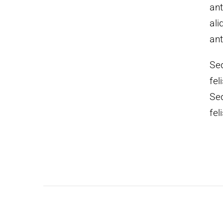
ant
ali
ant
Sed
fel
Sed
fel