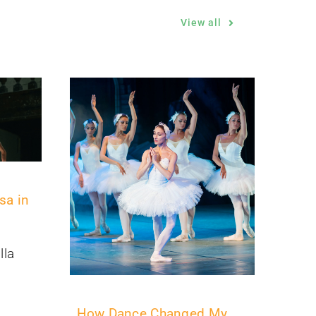
View all
sa in
lla
How Dance Changed My