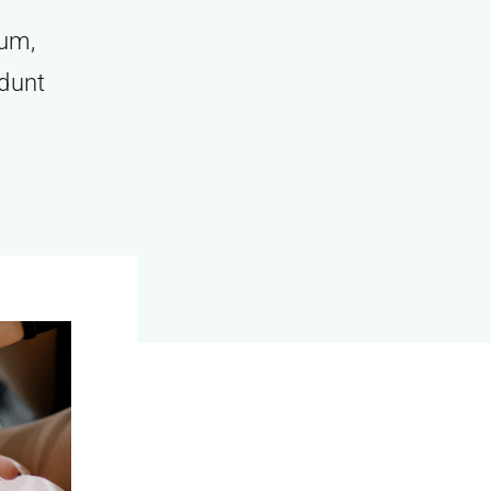
sum,
idunt