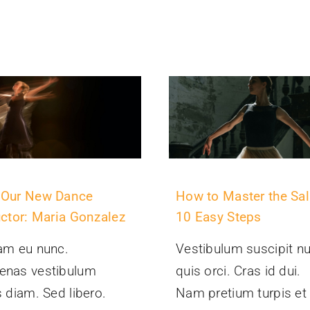
 Our New Dance
How to Master the Sal
uctor: Maria Gonzalez
10 Easy Steps
am eu nunc.
Vestibulum suscipit nu
enas vestibulum
quis orci. Cras id dui.
s diam. Sed libero.
Nam pretium turpis et