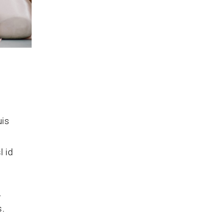
uis
l id
,
s.