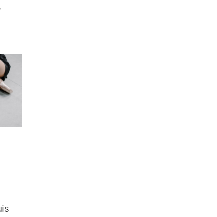
,
uis