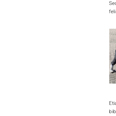
Sed
fel
Eti
bi