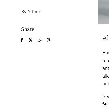
By Admin
Share
Al
Eti
bi
ant
ali
ant
Sed
fel