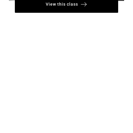
View this class
Jazz
Groove to the beat